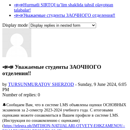
📣📣Hurmatli SIRTQI taʼlim shaklida tahsil olayotgan
talabalar!
📣📣Уважаемые студенты ЗАОЧНОГО отделения‼️
Display mode
📣📣 Уважаемые студенты ЗАОЧНОГО
отделения‼️
by
TURSUNMURATOV SHERZOD
-
Sunday, 9 June 2024, 6:05
PM
Number of replies: 0
🔔Сообщаем Вам, что в системе LMS объявлены оценки ОСНОВНЫХ
экзаменов за 2-семестр 2023-2024 учебного года. С итоговыми
оценками можете ознакомиться в Вашем профиле в системе LMS.
(Инструкция по ознакомлению с оценками)
(
https://telegra.ph/IMTIHON-NATIJALARI-OTVETY-EHKZAMENOV--