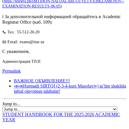
(
https://telegra.ph/IMTIHON-NATIJALARI-OTVETY-EHKZAMENOV--
EXAMINATION-RESULTS-06-05
)
ℹ️ За дополнительной информацией обращайтесь в Academic
Registrar Office (каб. 109):
📞 Тел.: 55-512-20-20
📧 Email: exams@tiue.uz
С уважением,
Администрация TIUE
Permalink
ВАЖНОЕ ОБЪЯВЛЕНИЕ!!!
📣📣Hurmatli SIRTQI (2-3-4-kurs Masofaviy) taʼlim shaklida
tahsil olayotgan talabalar!
Jump to...
STUDENT HANDBOOK FOR THE 2025-2026 ACADEMIC
YEAR