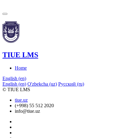
TIUE LMS
Home
English ‎(en)‎
English ‎(en)‎
O'zbekcha ‎(uz)‎
Русский ‎(ru)‎
© TIUE LMS
tiue.uz
(+998) 55 512 2020
info@tiue.uz