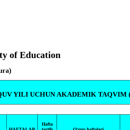
ty of Education
ura)
QUV YILI UCHUN AKADEMIK TAQVIM 
Hafta
HAFTALAR
tartib
O‘quv haftalari