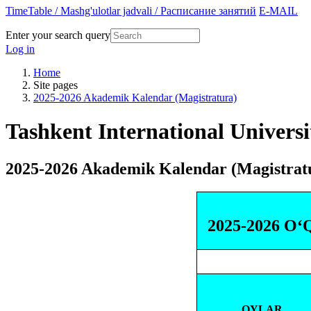
TimeTable / Mashg'ulotlar jadvali / Расписание занятий
E-MAIL
Enter your search query
Log in
Home
Site pages
2025-2026 Akademik Kalendar (Magistratura)
Tashkent International Universi
2025-2026 Akademik Kalendar (Magistrat
2025-2026
O‘
OYLAR