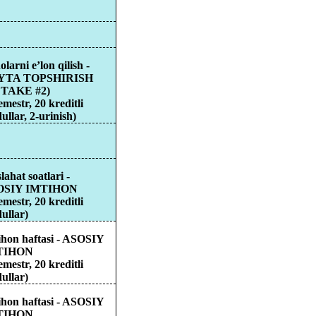
olarni
e’lon
qilish
-
YTA TOPSHIRISH
TAKE #2)
semestr, 20
kreditli
ullar
, 2-urinish)
lahat
soatlari
-
OSIY IMTIHON
semestr, 20
kreditli
ullar
)
ihon
haftasi
- ASOSIY
TIHON
semestr, 20
kreditli
ullar
)
ihon
haftasi
- ASOSIY
TIHON