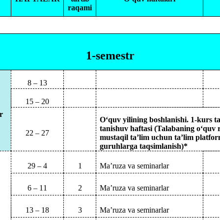
raqami
1-semestr
8 – 13
15 – 20
r
O‘quv yilining boshlanishi. 1-kurs t
tanishuv haftasi (Talabaning o‘quv re
22 – 27
mustaqil ta’lim uchun ta’lim platfo
guruhlarga
taqsimlanish)*
29 – 4
1
Ma’ruza va seminarlar
6 – 11
2
Ma’ruza va seminarlar
13 – 18
3
Ma’ruza va seminarlar