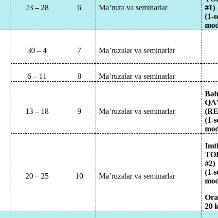
23 – 28
6
Ma’ruza va seminarlar
#1)
(1-
mod
30 – 4
7
Ma’ruzalar va seminarlar
6 – 11
8
Ma’ruzalar va seminarlar
Bah
QA
13 – 18
9
Ma’ruzalar va seminarlar
(RE
(1-
mod
Imt
TO
#2)
(1-
20 – 25
10
Ma’ruzalar va seminarlar
mod
Ora
20
k