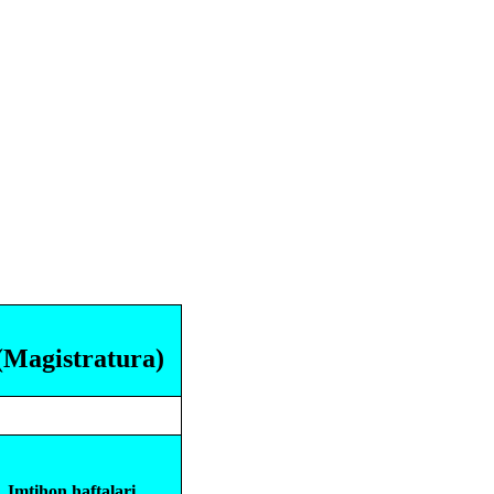
(
Magistratura
)
Imtihon haftalari