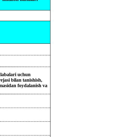
alabalari uchun
jasi bilan tanishish,
rmasidan foydalanish va