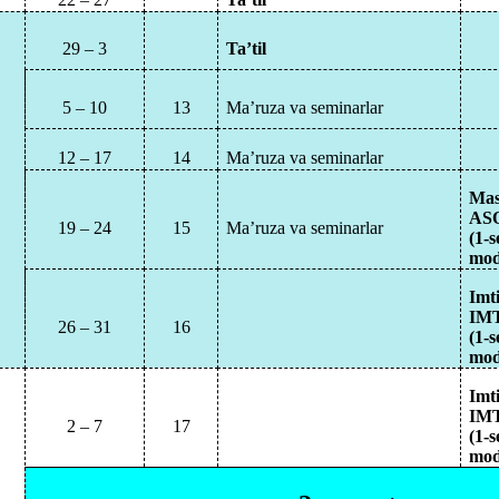
29 – 3
Ta’til
5 – 10
13
Ma’ruza va seminarlar
12 – 17
14
Ma’ruza va seminarlar
Mas
AS
19 – 24
15
Ma’ruza va seminarlar
(1-
mod
Imt
IM
26 – 31
16
(1-
mod
Imt
IM
2 – 7
17
(1-
mod