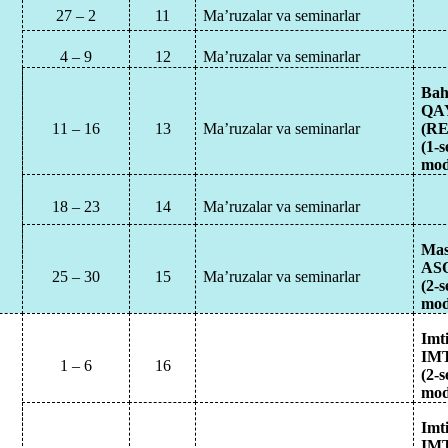
27 – 2
11
Ma’ruzalar va seminarlar
4 – 9
12
Ma’ruzalar va seminarlar
Bah
QA
11 – 16
13
Ma’ruzalar va seminarlar
(RE
(1-
mod
18 – 23
14
Ma’ruzalar va seminarlar
Mas
AS
25 – 30
15
Ma’ruzalar va seminarlar
(2-
mod
Imt
IM
1 – 6
16
(2-
mod
Imt
IM