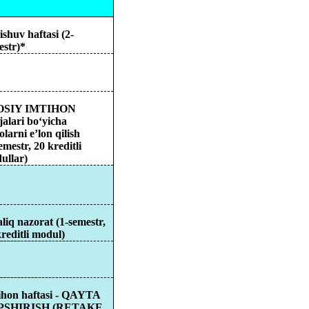
shuv haftasi (2-
estr)*
OSIY IMTIHON
jalari
bo‘
yicha
olarni
e’lon
qilish
semestr, 20
kreditli
ullar
)
liq
nazorat
(1-semestr,
reditli
modul
)
ihon
haftasi
- QAYTA
PSHIRISH (RETAKE