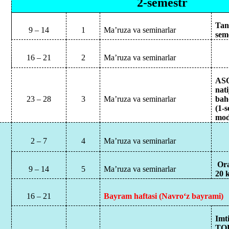
2-semestr
Tani
9 – 14
1
Ma’ruza va seminarlar
sem
16 – 21
2
Ma’ruza va seminarlar
AS
nati
23 – 28
3
Ma’ruza va seminarlar
bah
(1-
mod
2 – 7
4
Ma’ruza va seminarlar
Ora
9 – 14
5
Ma’ruza va seminarlar
20
k
16 – 21
Bayram
haftasi
(
Navro‘
z
bayrami
)
Imt
TO