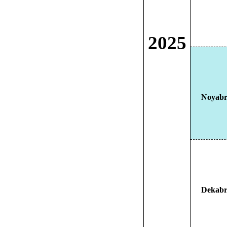
2025
Noyab
Dekab