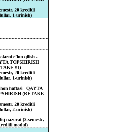
semestr, 20
kreditli
ullar
, 1-urinish)
olarni
e’lon
qilish
-
YTA TOPSHIRISH
TAKE #1)
semestr, 20
kreditli
ullar
, 1-urinish)
ihon
haftasi
- QAYTA
PSHIRISH (RETAKE
semestr, 20
kreditli
ullar
, 2-urinish)
liq
nazorat
(2-semestr,
reditli
modul
)